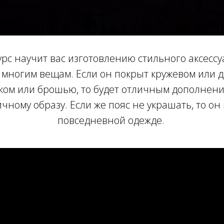
урс научит вас изготовлению стильного аксессу
 многим вещам. Если он покрыт кружевом или 
ком или брошью, то будет отличным дополнени
чному образу. Если же пояс не украшать, то он 
повседневной одежде.