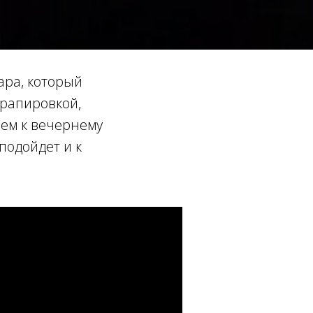
ара, который
драпировкой,
ем к вечернему
подойдет и к