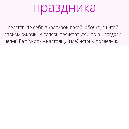
праздника
Представьте себя в красивой яркой юбочке, сшитой
своими руками! А теперь представьте, что вы создали
целый Family-look – настоящий мейнстрим последних
лет! Благодаря видеокурсу «Юбка с вертикальными
воланами из сетки. Моделирование и пошив» вы
можете создать несколько ярких юбочек для себя и
своих дочек.
Это – идеальный вариант для семейной фотосессии
или домашнего праздника.
Приобрести курс